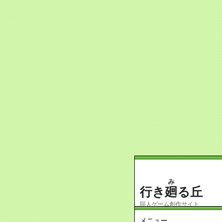
み
行き
廻
る丘
同人ゲーム創作サイト
メニュー